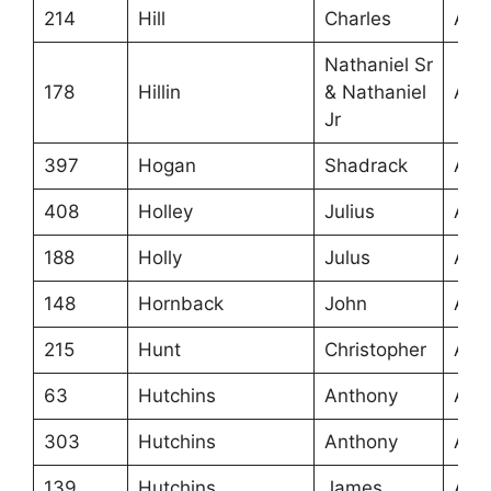
214
Hill
Charles
Ans
Nathaniel Sr
178
Hillin
& Nathaniel
Ans
Jr
397
Hogan
Shadrack
Ans
408
Holley
Julius
Ans
188
Holly
Julus
Ans
148
Hornback
John
Ans
215
Hunt
Christopher
Ans
63
Hutchins
Anthony
Ans
303
Hutchins
Anthony
Ans
139
Hutchins
James
Ans