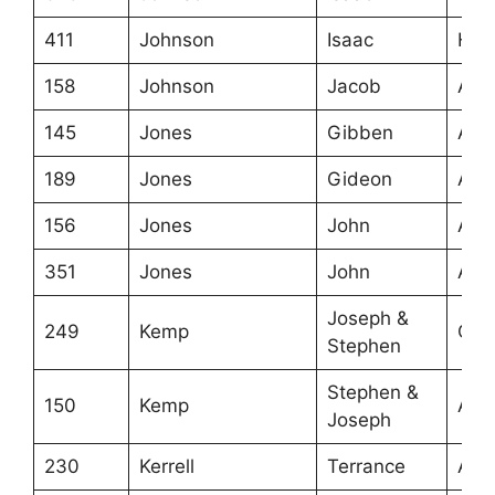
411
Johnson
Isaac
Hali
158
Johnson
Jacob
Ans
145
Jones
Gibben
Ans
189
Jones
Gideon
Ans
156
Jones
John
Ans
351
Jones
John
Ans
Joseph &
249
Kemp
Cra
Stephen
Stephen &
150
Kemp
Aug
Joseph
230
Kerrell
Terrance
Ans