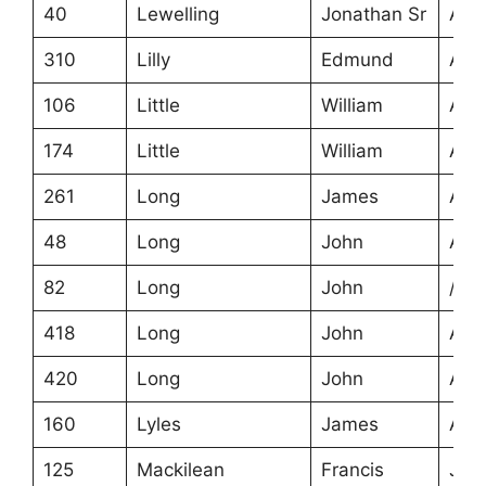
40
Lewelling
Jonathan Sr
Ans
310
Lilly
Edmund
Ans
106
Little
William
Ans
174
Little
William
Ans
261
Long
James
Ans
48
Long
John
Ans
82
Long
John
/
418
Long
John
Ans
420
Long
John
Ans
160
Lyles
James
Ans
125
Mackilean
Francis
Joh