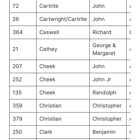
72
Cartrite
John
Ans
26
Cartwright/Cartrite
John
Ans
364
Caswell
Richard
Dob
George &
21
Cathey
Ans
Margaret
207
Cheek
John
Ans
252
Cheek
John Jr
Ans
135
Cheek
Randolph
Ans
359
Christian
Christopher
Ans
379
Christian
Christopher
Ans
250
Clark
Benjamin
Cra