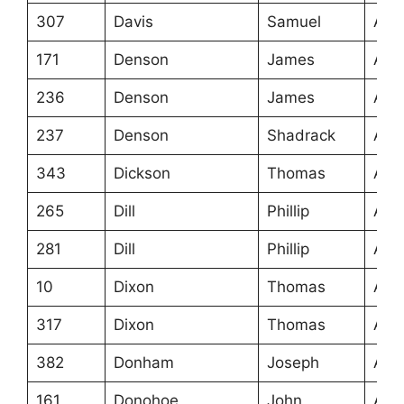
307
Davis
Samuel
Ans
171
Denson
James
Ans
236
Denson
James
Ans
237
Denson
Shadrack
Ans
343
Dickson
Thomas
Ans
265
Dill
Phillip
Ans
281
Dill
Phillip
Ans
10
Dixon
Thomas
Ans
317
Dixon
Thomas
Ans
382
Donham
Joseph
Ans
161
Donohoe
John
Ans