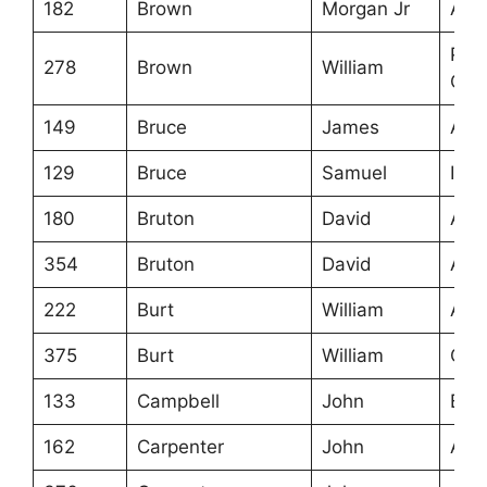
182
Brown
Morgan Jr
Ans
Prov
278
Brown
William
Geo
149
Bruce
James
Ans
129
Bruce
Samuel
Irel
180
Bruton
David
Ans
354
Bruton
David
Ans
222
Burt
William
Ans
375
Burt
William
Cum
133
Campbell
John
Bar
162
Carpenter
John
Ans