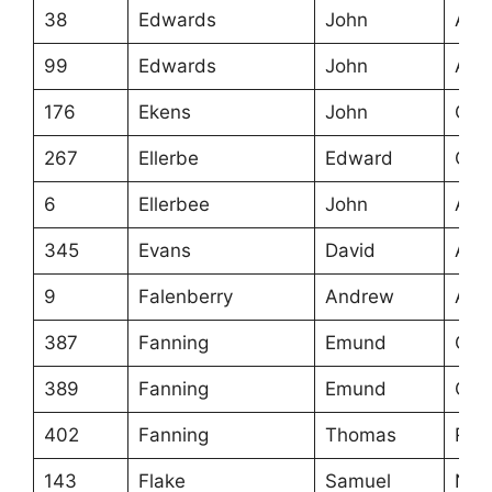
38
Edwards
John
Ans
99
Edwards
John
Ans
176
Ekens
John
Cra
267
Ellerbe
Edward
Cra
6
Ellerbee
John
Ans
345
Evans
David
Ans
9
Falenberry
Andrew
Ans
387
Fanning
Emund
Ora
389
Fanning
Emund
Ora
402
Fanning
Thomas
Row
143
Flake
Samuel
NC