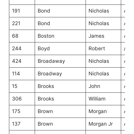
191
Bond
Nicholas
Ans
221
Bond
Nicholas
Ans
68
Boston
James
Ans
244
Boyd
Robert
/
424
Broadaway
Nicholas
Ans
114
Broadway
Nicholas
Ans
15
Brooks
John
Ans
306
Brooks
William
Ans
175
Brown
Morgan
Ans
137
Brown
Morgan Jr
Ans