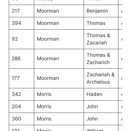
217
Moorman
Benjamin
Ans
394
Moorman
Thomas
Ans
Thomas &
92
Moorman
Ans
Zacariah
Thomas &
286
Moorman
Ans
Zacharich
Zachariah &
177
Moorman
Ans
Archelous
342
Morris
Haden
Ans
204
Morris
John
Ans
360
Morris
John
Ans
131
Morris
William
Ans