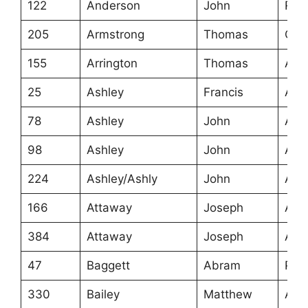
122
Anderson
John
Roa
205
Armstrong
Thomas
Cum
155
Arrington
Thomas
Ans
25
Ashley
Francis
Ans
78
Ashley
John
Ans
98
Ashley
John
Ans
224
Ashley/Ashly
John
Ans
166
Attaway
Joseph
Ans
384
Attaway
Joseph
Ans
47
Baggett
Abram
Pitt
330
Bailey
Matthew
Ans