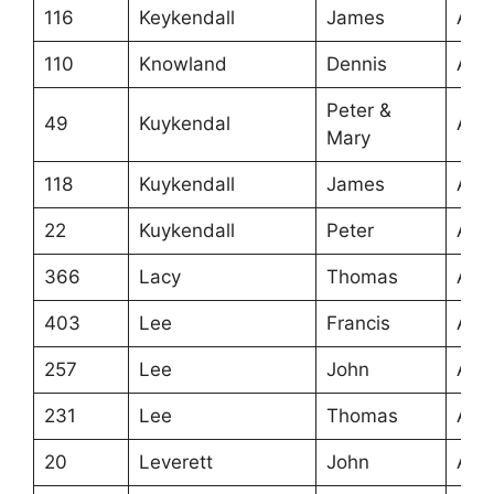
116
Keykendall
James
Ans
110
Knowland
Dennis
Ans
Peter &
49
Kuykendal
Ans
Mary
118
Kuykendall
James
Ans
22
Kuykendall
Peter
Ans
366
Lacy
Thomas
Ans
403
Lee
Francis
Ans
257
Lee
John
Ans
231
Lee
Thomas
Ans
20
Leverett
John
Ans