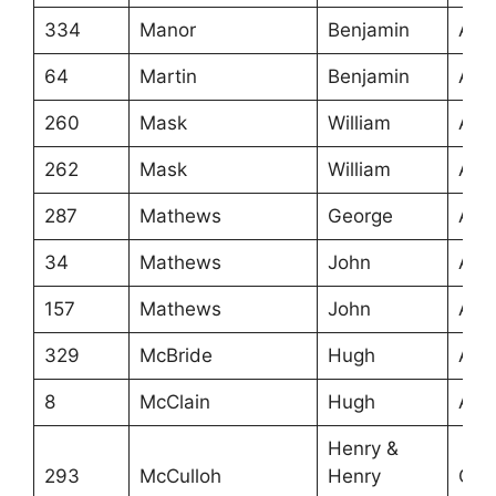
334
Manor
Benjamin
Ans
64
Martin
Benjamin
Ans
260
Mask
William
Ans
262
Mask
William
Ans
287
Mathews
George
Ans
34
Mathews
John
Ans
157
Mathews
John
Ans
329
McBride
Hugh
Ans
8
McClain
Hugh
Ans
Henry &
293
McCulloh
Henry
Grea