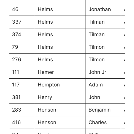
46
Helms
Jonathan
Ans
337
Helms
Tilman
Ans
374
Helms
Tilman
Ans
79
Helms
Tilmon
Ans
276
Helms
Tilmon
Ans
111
Hemer
John Jr
Ans
117
Hempton
Adam
Ans
381
Henry
John
Ans
283
Henson
Benjamin
Ans
416
Henson
Charles
Ans