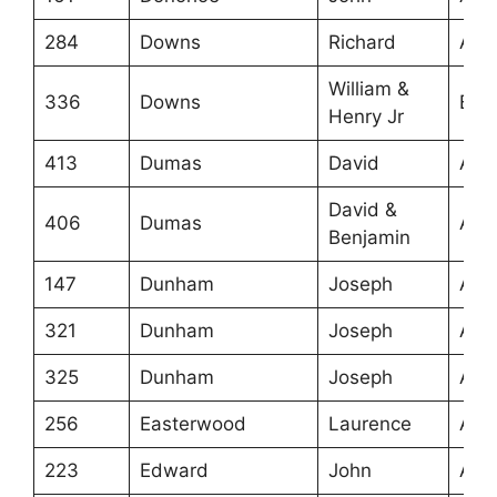
284
Downs
Richard
Ans
William &
336
Downs
Ber
Henry Jr
413
Dumas
David
Ans
David &
406
Dumas
Ans
Benjamin
147
Dunham
Joseph
Ans
321
Dunham
Joseph
Ans
325
Dunham
Joseph
Ans
256
Easterwood
Laurence
Ans
223
Edward
John
Ans