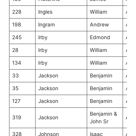
228
Ingles
William
Ans
198
Ingram
Andrew
Ans
245
Irby
Edmond
Ans
28
Irby
William
Ans
134
Irby
William
Ans
33
Jackson
Benjamin
Ans
35
Jackson
Benjamin
Ans
127
Jackson
Benjamin
Ans
Benjamin &
319
Jackson
Ans
John Sr
328
Johnson
Isaac
Ans