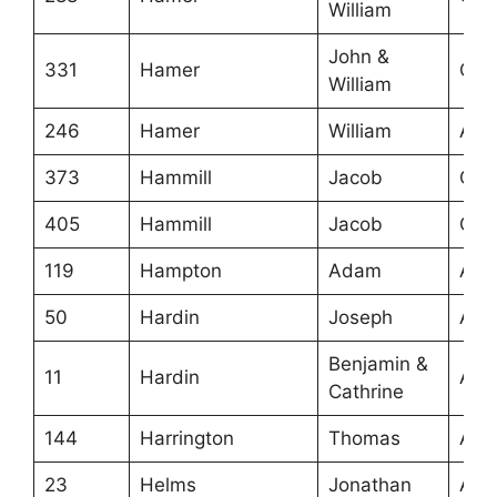
William
John &
331
Hamer
Cra
William
246
Hamer
William
Ans
373
Hammill
Jacob
Ora
405
Hammill
Jacob
Ora
119
Hampton
Adam
Ans
50
Hardin
Joseph
Ans
Benjamin &
11
Hardin
Ans
Cathrine
144
Harrington
Thomas
Ans
23
Helms
Jonathan
Ans