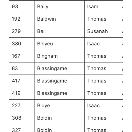
93
Baily
Isam
Ans
192
Baldwin
Thomas
Ans
279
Bell
Susanah
Ans
380
Belyeu
Isaac
Ans
167
Bingham
Thomas
Ans
83
Blassingame
Thomas
/
417
Blassingame
Thomas
Ans
419
Blassingame
Thomas
Ans
227
Bluye
Isaac
Ans
308
Boldin
Thomas
Ans
327
Boldin
Thomas
Ans