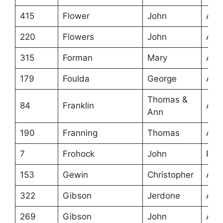
415
Flower
John
Ans
220
Flowers
John
Ans
315
Forman
Mary
Ans
179
Foulda
George
Ans
Thomas &
84
Franklin
Ans
Ann
190
Franning
Thomas
Ans
7
Frohock
John
Roa
153
Gewin
Christopher
Ans
322
Gibson
Jerdone
Ans
269
Gibson
John
Ans