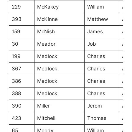
229
McKakey
William
Ans
393
McKinne
Matthew
Ans
159
McNish
James
Ans
30
Meador
Job
Ans
199
Medlock
Charles
Ans
367
Medlock
Charles
Ans
386
Medlock
Charles
Ans
388
Medlock
Charles
Ans
390
Miller
Jerom
Ans
423
Mitchell
Thomas
Ans
65
Moody
William
Ans