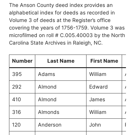
The Anson County deed index provides an
alphabetical index for deeds as recorded in
Volume 3 of deeds at the Register’s office
covering the years of 1756-1759. Volume 3 was
microfilmed on roll # C.005.40003 by the North
Carolina State Archives in Raleigh, NC.
Number
Last Name
First Name
395
Adams
William
Ans
292
Almond
Edward
Ans
410
Almond
James
Ans
316
Almonds
William
Ans
120
Anderson
John
Roa