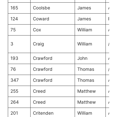
165
Coolsbe
James
Ans
124
Coward
James
Roa
75
Cox
William
Ans
3
Craig
William
/
193
Crawford
John
Ans
76
Crawford
Thomas
/
347
Crawford
Thomas
Ans
255
Creed
Matthew
Ans
264
Creed
Matthew
Ans
201
Critenden
William
Ans