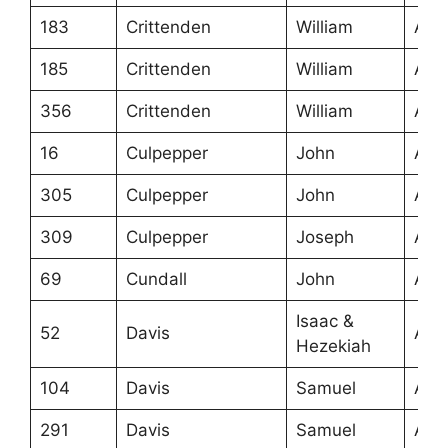
183
Crittenden
William
Ans
185
Crittenden
William
Ans
356
Crittenden
William
Ans
16
Culpepper
John
Ans
305
Culpepper
John
Ans
309
Culpepper
Joseph
Ans
69
Cundall
John
Ans
Isaac &
52
Davis
Ans
Hezekiah
104
Davis
Samuel
Ans
291
Davis
Samuel
Ans