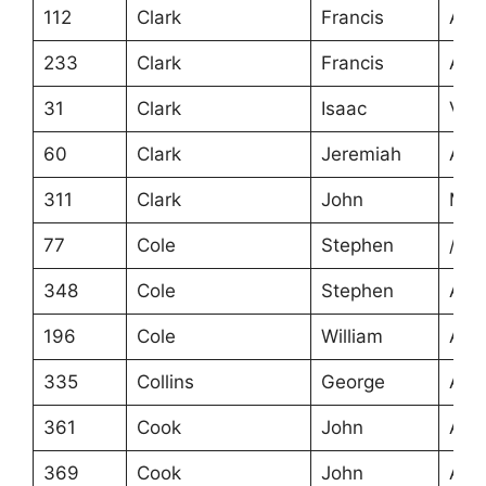
112
Clark
Francis
Ans
233
Clark
Francis
Ans
31
Clark
Isaac
Virg
60
Clark
Jeremiah
Ans
311
Clark
John
Mec
77
Cole
Stephen
/
348
Cole
Stephen
Ans
196
Cole
William
Ans
335
Collins
George
Ans
361
Cook
John
Ans
369
Cook
John
Ans