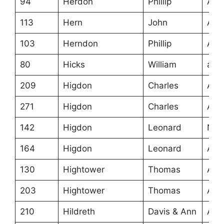
94
Herdon
Phillip
Ans
113
Hern
John
Ans
103
Herndon
Phillip
Ans
80
Hicks
William
ans
209
Higdon
Charles
Ans
271
Higdon
Charles
Ans
142
Higdon
Leonard
NC
164
Higdon
Leonard
Ans
130
Hightower
Thomas
Ans
203
Hightower
Thomas
Ans
210
Hildreth
Davis & Ann
Ans