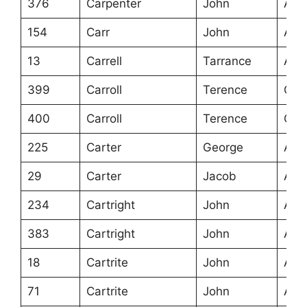
376
Carpenter
John
Ans
154
Carr
John
Ans
13
Carrell
Tarrance
Ans
399
Carroll
Terence
Cra
400
Carroll
Terence
Cra
225
Carter
George
Ans
29
Carter
Jacob
Ans
234
Cartright
John
Ans
383
Cartright
John
Ans
18
Cartrite
John
Ans
71
Cartrite
John
Ans