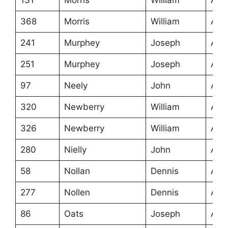
368
Morris
William
Ans
241
Murphey
Joseph
Ans
251
Murphey
Joseph
Ans
97
Neely
John
Ans
320
Newberry
William
Ans
326
Newberry
William
Ans
280
Nielly
John
Ans
58
Nollan
Dennis
Ans
277
Nollen
Dennis
Ans
86
Oats
Joseph
Ans