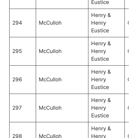
Eustice
Henry &
294
McCulloh
Henry
Grea
Eustice
Henry &
295
McCulloh
Henry
Grea
Eustice
Henry &
296
McCulloh
Henry
Grea
Eustice
Henry &
297
McCulloh
Henry
Grea
Eustice
Henry &
298
McCulloh
Henry
Grea