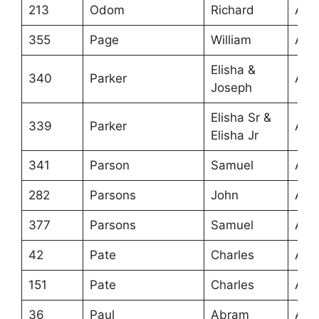
213
Odom
Richard
Ans
355
Page
William
Ans
Elisha &
340
Parker
Ans
Joseph
Elisha Sr &
339
Parker
Ans
Elisha Jr
341
Parson
Samuel
Ans
282
Parsons
John
Ans
377
Parsons
Samuel
Ans
42
Pate
Charles
Ans
151
Pate
Charles
Ans
36
Paul
Abram
Ans