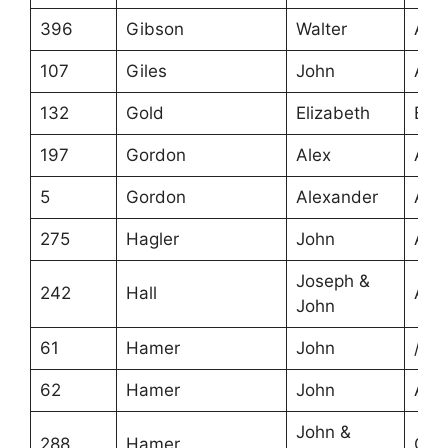
396
Gibson
Walter
Ans
107
Giles
John
Ans
132
Gold
Elizabeth
Bar
197
Gordon
Alex
Ans
5
Gordon
Alexander
Ans
275
Hagler
John
Ans
Joseph &
242
Hall
Ans
John
61
Hamer
John
/
62
Hamer
John
Ans
John &
288
Hamer
Cra