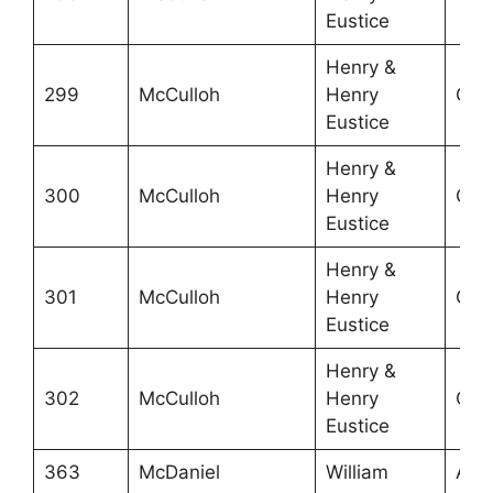
Eustice
Henry &
299
McCulloh
Henry
Grea
Eustice
Henry &
300
McCulloh
Henry
Grea
Eustice
Henry &
301
McCulloh
Henry
Grea
Eustice
Henry &
302
McCulloh
Henry
Grea
Eustice
363
McDaniel
William
Ans